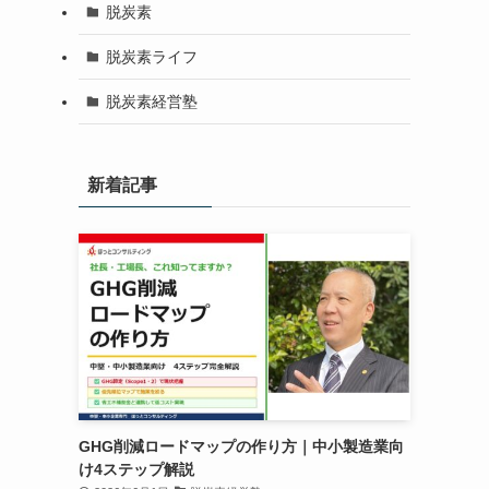
脱炭素
脱炭素ライフ
脱炭素経営塾
新着記事
GHG削減ロードマップの作り方｜中小製造業向
け4ステップ解説