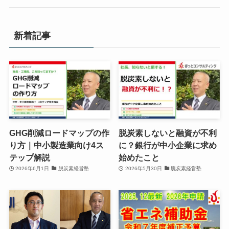
新着記事
GHG削減ロードマップの作
脱炭素しないと融資が不利
り方｜中小製造業向け4ス
に？銀行が中小企業に求め
テップ解説
始めたこと
2026年6月1日
脱炭素経営塾
2026年5月30日
脱炭素経営塾