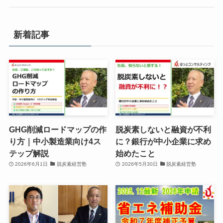
新着記事
GHG削減ロードマップの作
脱炭素しないと融資が不利
り方｜中小製造業向け4ス
に？銀行が中小企業に求め
テップ解説
始めたこと
2026年6月1日
脱炭素経営塾
2026年5月30日
脱炭素経営塾