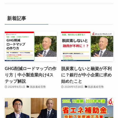
新着記事
GHG削減ロードマップの作
脱炭素しないと融資が不利
り方｜中小製造業向け4ス
に？銀行が中小企業に求め
テップ解説
始めたこと
2026年6月1日
脱炭素経営塾
2026年5月30日
脱炭素経営塾