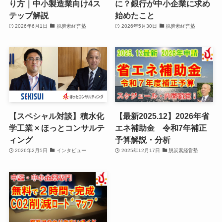
り方｜中小製造業向け4ス
に？銀行が中小企業に求め
テップ解説
始めたこと
2026年6月1日
脱炭素経営塾
2026年5月30日
脱炭素経営塾
【スペシャル対談】積水化
【最新2025.12】2026年省
学工業 × ほっとコンサルテ
エネ補助金 令和7年補正
ィング
予算解説・分析
2026年2月5日
インタビュー
2025年12月17日
脱炭素経営塾