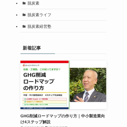
脱炭素
脱炭素ライフ
脱炭素経営塾
新着記事
GHG削減ロードマップの作り方｜中小製造業向
け4ステップ解説