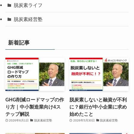
脱炭素ライフ
脱炭素経営塾
新着記事
GHG削減ロードマップの作
脱炭素しないと融資が不利
り方｜中小製造業向け4ス
に？銀行が中小企業に求め
テップ解説
始めたこと
2026年6月1日
脱炭素経営塾
2026年5月30日
脱炭素経営塾