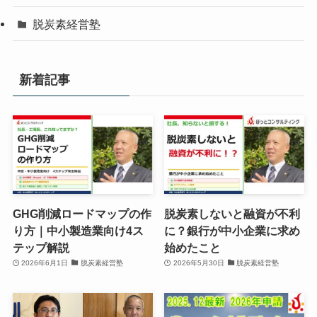
脱炭素経営塾
新着記事
GHG削減ロードマップの作
脱炭素しないと融資が不利
り方｜中小製造業向け4ス
に？銀行が中小企業に求め
テップ解説
始めたこと
2026年6月1日
脱炭素経営塾
2026年5月30日
脱炭素経営塾