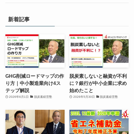
新着記事
GHG削減ロードマップの作
脱炭素しないと融資が不利
り方｜中小製造業向け4ス
に？銀行が中小企業に求め
テップ解説
始めたこと
2026年6月1日
脱炭素経営塾
2026年5月30日
脱炭素経営塾