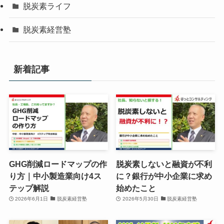
脱炭素ライフ
脱炭素経営塾
新着記事
GHG削減ロードマップの作
脱炭素しないと融資が不利
り方｜中小製造業向け4ス
に？銀行が中小企業に求め
テップ解説
始めたこと
2026年6月1日
脱炭素経営塾
2026年5月30日
脱炭素経営塾