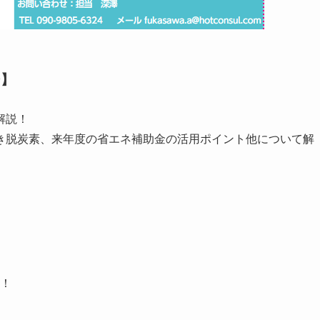
ー】
解説！
き脱炭素、来年度の省エネ補助金の活用ポイント他について解
！