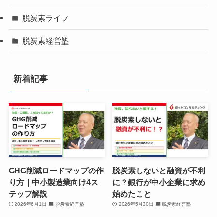
脱炭素ライフ
脱炭素経営塾
新着記事
GHG削減ロードマップの作
脱炭素しないと融資が不利
り方｜中小製造業向け4ス
に？銀行が中小企業に求め
テップ解説
始めたこと
2026年6月1日
脱炭素経営塾
2026年5月30日
脱炭素経営塾