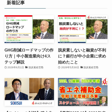
新着記事
GHG削減ロードマップの作
脱炭素しないと融資が不利
り方｜中小製造業向け4ス
に？銀行が中小企業に求め
テップ解説
始めたこと
2026年6月1日
脱炭素経営塾
2026年5月30日
脱炭素経営塾