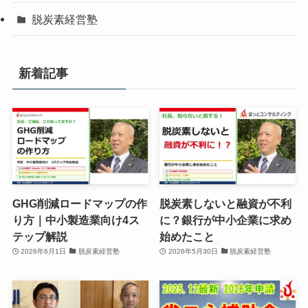
脱炭素経営塾
新着記事
GHG削減ロードマップの作
脱炭素しないと融資が不利
り方｜中小製造業向け4ス
に？銀行が中小企業に求め
テップ解説
始めたこと
2026年6月1日
脱炭素経営塾
2026年5月30日
脱炭素経営塾