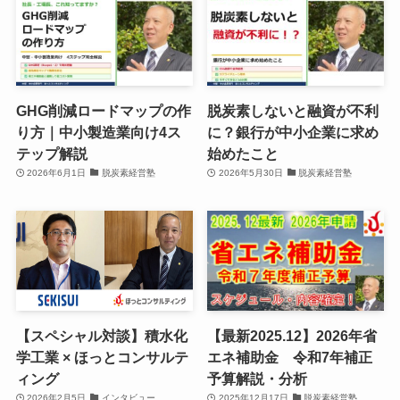
GHG削減ロードマップの作
脱炭素しないと融資が不利
り方｜中小製造業向け4ス
に？銀行が中小企業に求め
テップ解説
始めたこと
2026年6月1日
脱炭素経営塾
2026年5月30日
脱炭素経営塾
【スペシャル対談】積水化
【最新2025.12】2026年省
学工業 × ほっとコンサルテ
エネ補助金 令和7年補正
ィング
予算解説・分析
2026年2月5日
インタビュー
2025年12月17日
脱炭素経営塾