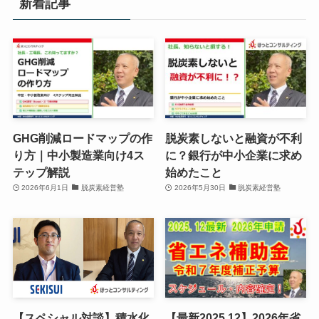
新着記事
GHG削減ロードマップの作
脱炭素しないと融資が不利
り方｜中小製造業向け4ス
に？銀行が中小企業に求め
テップ解説
始めたこと
2026年6月1日
脱炭素経営塾
2026年5月30日
脱炭素経営塾
【スペシャル対談】積水化
【最新2025.12】2026年省