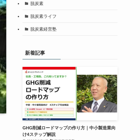
脱炭素
脱炭素ライフ
脱炭素経営塾
新着記事
GHG削減ロードマップの作り方｜中小製造業向
け4ステップ解説