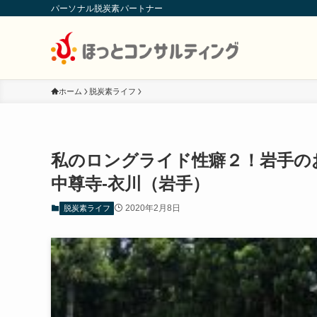
パーソナル脱炭素パートナー
ホーム
脱炭素ライフ
私のロングライド性癖２！岩手のお
中尊寺-衣川（岩手）
2020年2月8日
脱炭素ライフ