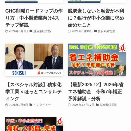
GHG削減ロードマップの作
脱炭素しないと融資が不利
り方｜中小製造業向け4ス
に？銀行が中小企業に求め
テップ解説
始めたこと
2026年6月1日
脱炭素経営塾
2026年5月30日
脱炭素経営塾
【スペシャル対談】積水化
【最新2025.12】2026年省
学工業 × ほっとコンサルテ
エネ補助金 令和7年補正
ィング
予算解説・分析
2026年2月5日
インタビュー
2025年12月17日
脱炭素経営塾