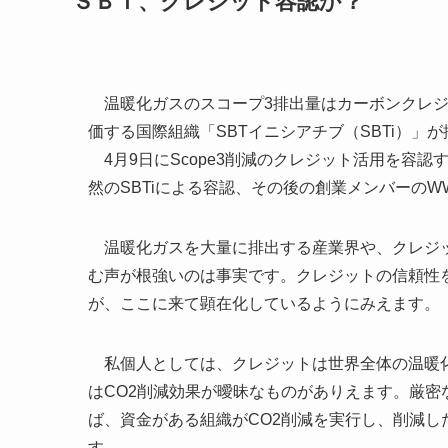
ＳＢＴ、クレジット容認か？
温暖化ガスのスコープ3排出量はカーボンクレジ
価する国際組織「SBTイニシアチブ（SBTi）」
4月9日にScope3削減のクレジット活用を容
然のSBTiによる容認、その後の創業メンバーの
温暖化ガスを大量に排出する産業界や、クレジッ
む声が根強いのは事実です。クレジットの信頼性
が、ここに来て顕在化しているようにみえます。
私個人としては、クレジットは世界全体の温暖化
はCO2削減効果が曖昧なものがありえます。厳
ば、資金がある組織がCO2削減を実行し、削減
す。