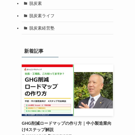
脱炭素
脱炭素ライフ
脱炭素経営塾
新着記事
GHG削減ロードマップの作り方｜中小製造業向
け4ステップ解説