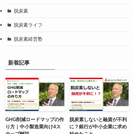
脱炭素
脱炭素ライフ
脱炭素経営塾
新着記事
GHG削減ロードマップの作
脱炭素しないと融資が不利
り方｜中小製造業向け4ス
に？銀行が中小企業に求め
テップ解説
始めたこと